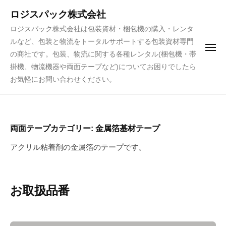
ュ
コ
ー
ロジスパック株式会社
ン
ロジスパック株式会社は包装資材・梱包機の購入・レンタ
テ
ルなど、包装と物流をトータルサポートする包装資材専門
ン
メ
の商社です。包装、物流に関する各種レンタル(梱包機・帯
ニ
ツ
ュ
掛機、物流機器や両面テープなど)についてお困りでしたら
ー
へ
お気軽にお問い合わせください。
ス
キ
ッ
両面テープカテゴリー:
金属箔基材テープ
プ
アクリル粘着剤の金属箔のテープです。
お取扱品番